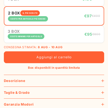
2 BOX
IL PIÙ SCELTO
€97
€400
COSTO PER ARTICOLO PIÙ BASSO
3 BOX
€95
€600
COSTO MINIMO PER ARTICOLO
CONSEGNA STIMATA:
8 AUG - 10 AUG
Aggiungi al carrello
Box disponibili in quantità limitata
Descrizione
Taglie & Grado
Garanzia Modori